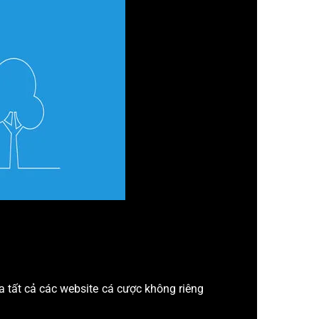
ủa tất cả các website cá cược không riêng