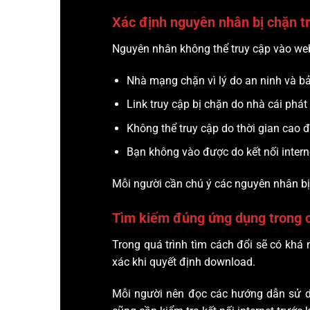
Xác định nguyên nhân bị chặn t
Nguyên nhân không thể truy cập vào web
Nhà mạng chặn vì lý do an ninh và b
Link truy cập bị chặn do nhà cái phá
Không thể truy cập do thời gian cao đ
Bạn không vào được do kết nối intern
Mỗi người cần chú ý các nguyên nhân b
Tìm kiếm đúng ứng dụng trong c
Trong quá trình tìm cách đổi sẽ có khá
xác khi quyết định download.
Mỗi người nên đọc các hướng dẫn sử dụ