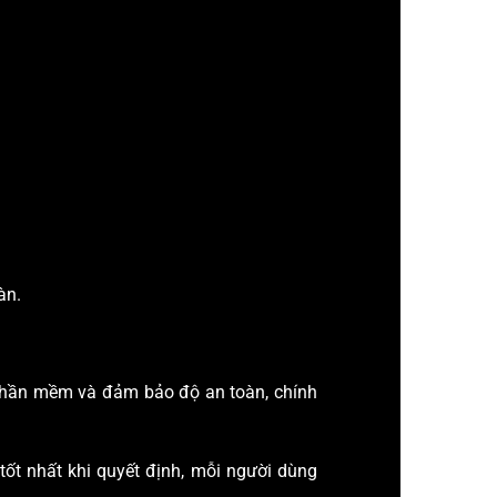
àn.
g phần mềm và đảm bảo độ an toàn, chính
ốt nhất khi quyết định, mỗi người dùng