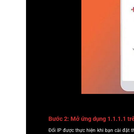
Bước 2: Mở ứng dụng 1.1.1.1 trê
Đổi IP được thực hiện khi bạn cài đặt