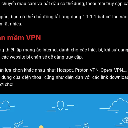
 chuyển màu cam và bắt đầu có thể dùng, thoải mái truy cập cá
giản, bạn có thể chủ động tắt ứng dụng 1.1.1.1 bất cứ lúc n
 rất nhiều.
hần mềm VPN
 thiết lập mạng ảo internet dành cho các thiết bị, khi sử d
ác website bị chặn sẽ dễ dàng truy cập.
ản lựa chọn khác nhau như: Hotspot, Proton VPN, Opera VPN,…
dụng của điện thoại cũng như diễn đàn với các link download
i chơi.