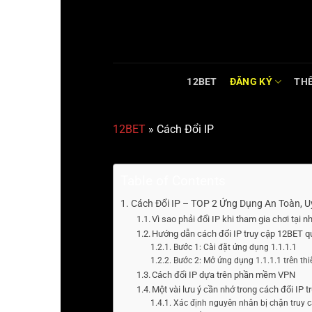
Bỏ
qua
nội
dung
12BET
ĐĂNG KÝ
TH
12BET
»
Cách Đổi IP
Table of Contents
Cách Đổi IP – TOP 2 Ứng Dụng An Toàn, Uy
Vì sao phải đổi IP khi tham gia chơi tại n
Hướng dẫn cách đổi IP truy cập 12BET 
Bước 1: Cài đặt ứng dụng 1.1.1.1
Bước 2: Mở ứng dụng 1.1.1.1 trên thi
Cách đổi IP dựa trên phần mềm VPN
Một vài lưu ý cần nhớ trong cách đổi IP 
Xác định nguyên nhân bị chặn truy 